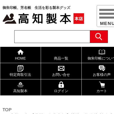
御朱印帳、芳名帳 生活を彩る製本グッズ
HOME
商品一覧
御朱印帳につい
特定商取引法
お問い合せ
お客様の声
高知製本
ログイン
カート
TOP