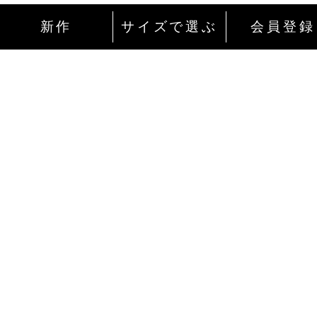
新作
サイズで選ぶ
会員登録
インターネットにて24時間ご注文を受け付
ております。
ご注文やご質問メールの対応は、土日祝日
除く平日のみです。
お支払い方法
Amazon Pay
ご自身のamazonアカウントでログイン後、最短2ク