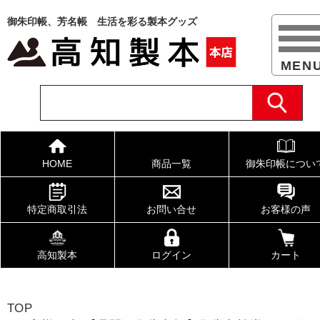
御朱印帳、芳名帳 生活を彩る製本グッズ
HOME
商品一覧
御朱印帳につい
特定商取引法
お問い合せ
お客様の声
高知製本
ログイン
カート
TOP