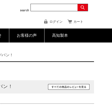
ログイン
カート
せ
お客様の声
高知製本
がバン！
バン！