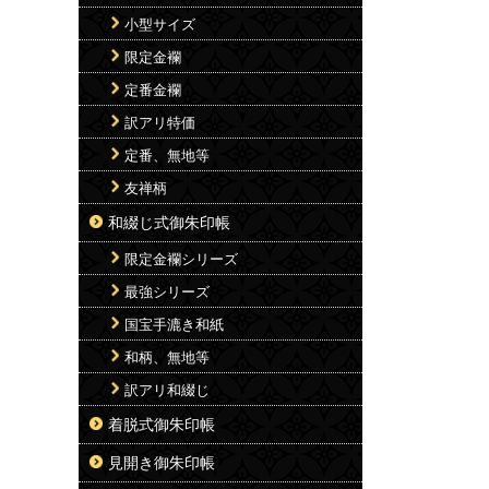
小型サイズ
限定金襴
定番金襴
訳アリ特価
定番、無地等
友禅柄
和綴じ式御朱印帳
限定金襴シリーズ
最強シリーズ
国宝手漉き和紙
和柄、無地等
訳アリ和綴じ
着脱式御朱印帳
見開き御朱印帳