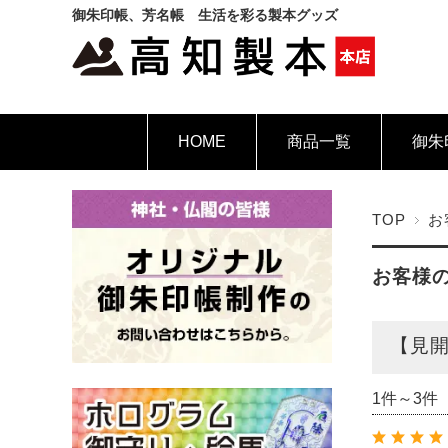
御朱印帳、芳名帳 生活を彩る製本グッズ
HOME
商品一覧
御朱
TOP
お
お客様
【見開
1件～3件