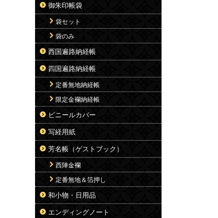
御朱印帳袋
袋セット
袋のみ
西国遍路納経帳
四国遍路納経帳
定番無地納経帳
限定金襴納経帳
ビニールカバー
写経用紙
芳名帳（ゲストブック）
西陣金襴
定番無地＆箔押し
和小物・日用品
エンディングノート