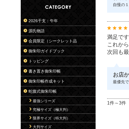
自慢の１
2026干支：午年
源氏物語
満足です
会員限定（シークレット品
これから
御朱印ガイドブック
次回も最
トッピング
書き置き御朱印帳
お店
御朱印帳作成キット
最優先で
蛇腹式御朱印帳
最強シリーズ
1件～3件
究極サイズ（極大判）
限界サイズ（特大判）
大判サイズ