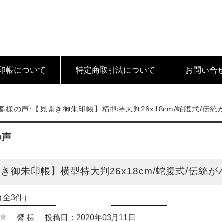
印帳について
特定商取引法
について
お問い合
客様の声:【見開き御朱印帳】横型特大判26x18cm/蛇腹式/伝統
の声
き御朱印帳】横型特大判26x18cm/蛇腹式/伝統が
（全3件）
響 様
投稿日：2020年03月11日