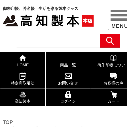
御朱印帳、芳名帳 生活を彩る製本グッズ
HOME
商品一覧
御朱印帳につい
特定商取引法
お問い合せ
お客様の声
高知製本
ログイン
カート
TOP