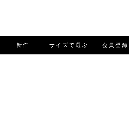
新作
サイズで選ぶ
会員登録
インターネットにて24時間ご注文を受け付
ております。
ご注文やご質問メールの対応は、土日祝日
除く平日のみです。
お支払い方法