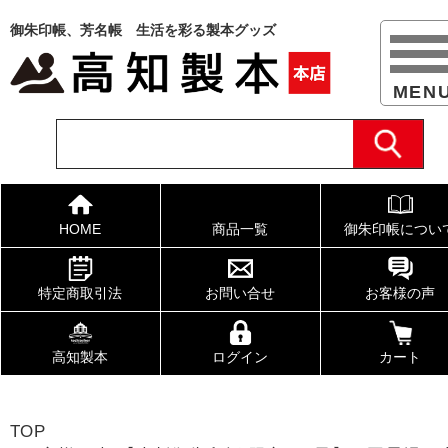
御朱印帳、芳名帳 生活を彩る製本グッズ
HOME
商品一覧
御朱印帳につい
特定商取引法
お問い合せ
お客様の声
高知製本
ログイン
カート
TOP