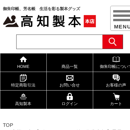
御朱印帳、芳名帳 生活を彩る製本グッズ
HOME
商品一覧
御朱印帳につい
特定商取引法
お問い合せ
お客様の声
高知製本
ログイン
カート
TOP