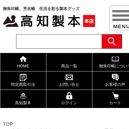
御朱印帳、芳名帳 生活を彩る製本グッズ
HOME
商品一覧
御朱印帳につい
特定商取引法
お問い合せ
お客様の声
高知製本
ログイン
カート
TOP