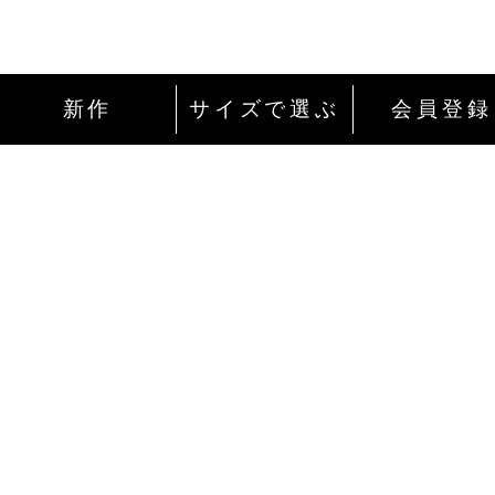
新作
サイズで選ぶ
会員登録
インターネットにて24時間ご注文を受け付
ております。
ご注文やご質問メールの対応は、土日祝日
除く平日のみです。
お支払い方法