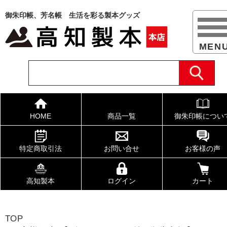
御朱印帳、芳名帳 生活を彩る製本グッズ
HOME
商品一覧
御朱印帳につい
特定商取引法
お問い合せ
お客様の声
高知製本
ログイン
カート
TOP