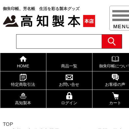
御朱印帳、芳名帳 生活を彩る製本グッズ
HOME
商品一覧
御朱印帳につい
特定商取引法
お問い合せ
お客様の声
高知製本
ログイン
カート
TOP