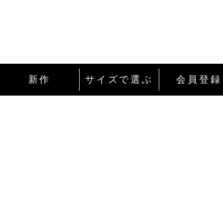
新作
サイズで選ぶ
会員登録
インターネットにて24時間ご注文を受け付
ております。
ご注文やご質問メールの対応は、土日祝日
除く平日のみです。
お支払い方法