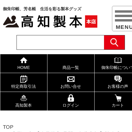
御朱印帳、芳名帳 生活を彩る製本グッズ
HOME
商品一覧
御朱印帳につい
特定商取引法
お問い合せ
お客様の声
高知製本
ログイン
カート
TOP