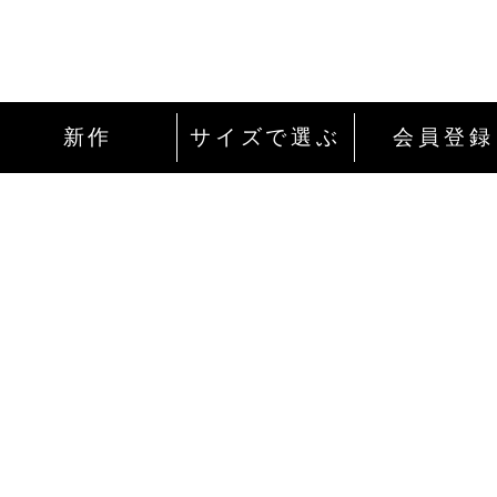
新作
サイズで選ぶ
会員登録
インターネットにて24時間ご注文を受け付
ております。
ご注文やご質問メールの対応は、土日祝日
除く平日のみです。
お支払い方法