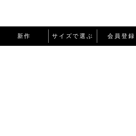
新作
サイズで選ぶ
会員登録
インターネットにて24時間ご注文を受け付
ております。
ご注文やご質問メールの対応は、土日祝日
除く平日のみです。
お支払い方法